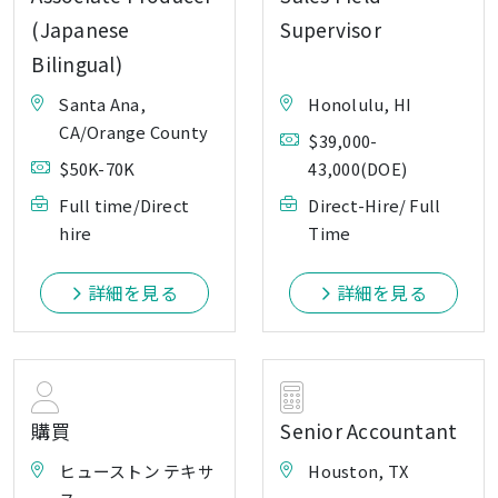
(Japanese
Supervisor
Bilingual)
Santa Ana,
Honolulu, HI
CA/Orange County
$39,000-
$50K-70K
43,000(DOE)
Full time/Direct
Direct-Hire/ Full
hire
Time
詳細を見る
詳細を見る
購買
Senior Accountant
ヒューストン テキサ
Houston, TX