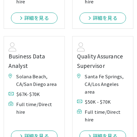
hire
hire
詳細を見る
詳細を見る
Business Data
Quality Assurance
Analyst
Supervisor
Solana Beach,
Santa Fe Springs,
CA/San Diego area
CA/Los Angeles
area
$67K-$70K
$50K - $70K
Full time/Direct
hire
Full time/Direct
hire
詳細を見る
詳細を見る