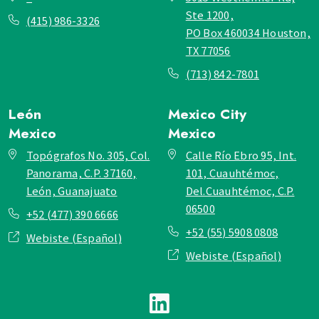
Ste 1200,
(415) 986-3326
PO Box 460034 Houston,
TX 77056
(713) 842-7801
León
Mexico City
Mexico
Mexico
Topógrafos No. 305, Col.
Calle Río Ebro 95, Int.
Panorama, C.P. 37160,
101, Cuauhtémoc,
León, Guanajuato
Del.Cuauhtémoc, C.P.
06500
+52 (477) 390 6666
+52 (55) 5908 0808
Webiste (Español)
Webiste (Español)