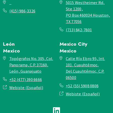
_
5015 Westheimer Rd,
Ste 1200,
(415) 986-3326
PO Box 460034 Houston,
TX 77056
(713) 842-7801
León
Mexico City
Mexico
Mexico
Topógrafos No. 305, Col.
Calle Río Ebro 95, Int.
Panorama, C.P. 37160,
101, Cuauhtémoc,
León, Guanajuato
Del.Cuauhtémoc, C.P.
06500
+52 (477) 390 6666
+52 (55) 5908 0808
Webiste (Español)
Webiste (Español)