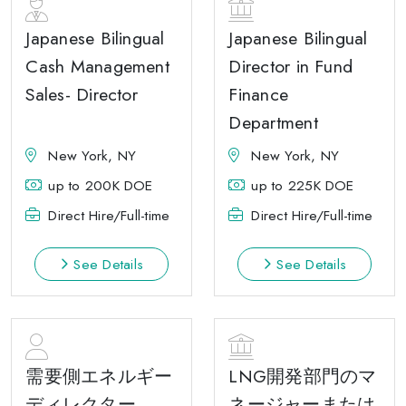
Japanese Bilingual
Japanese Bilingual
Cash Management
Director in Fund
Sales- Director
Finance
Department
New York, NY
New York, NY
up to 200K DOE
up to 225K DOE
Direct Hire/Full-time
Direct Hire/Full-time
See Details
See Details
需要側エネルギー
LNG開発部門のマ
ディレクター
ネージャーまたは