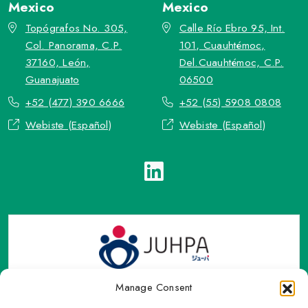
Mexico
Mexico
Topógrafos No. 305,
Calle Río Ebro 95, Int.
Col. Panorama, C.P.
101, Cuauhtémoc,
37160, León,
Del.Cuauhtémoc, C.P.
Guanajuato
06500
+52 (477) 390 6666
+52 (55) 5908 0808
Webiste (Español)
Webiste (Español)
Manage Consent