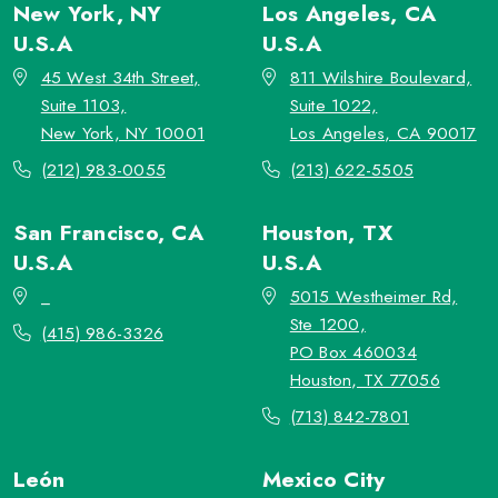
New York, NY
Los Angeles, CA
U.S.A
U.S.A
45 West 34th Street,
811 Wilshire Boulevard,
Suite 1103,
Suite 1022,
New York, NY 10001
Los Angeles, CA 90017
(212) 983-0055
(213) 622-5505
San Francisco, CA
Houston, TX
U.S.A
U.S.A
_
5015 Westheimer Rd,
Ste 1200,
(415) 986-3326
PO Box 460034
Houston, TX 77056
(713) 842-7801
León
Mexico City