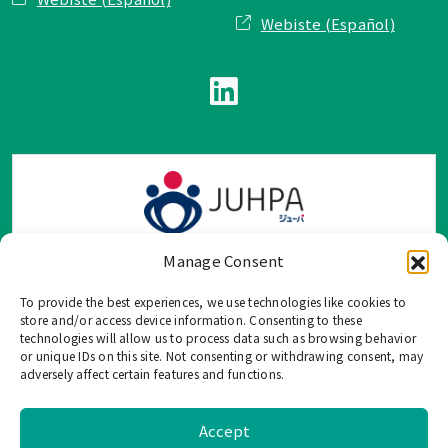
Webiste (Español)
Manage Consent
To provide the best experiences, we use technologies like cookies to
TOP Group または TOP en Español では、公式メールアドレ
store and/or access device information. Consenting to these
ス、電話番号、ソーシャルネットワーク、フォームからのみ
technologies will allow us to process data such as browsing behavior
or unique IDs on this site. Not consenting or withdrawing consent, may
ご連絡を受け付けております。
adversely affect certain features and functions.
このウェブサイトに記載されていない不正な手段で、個人情
報を共有することはご遠慮ください。
Accept