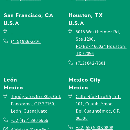
San Francisco, CA
Houston, TX
U.S.A
U.S.A
_
5015 Westheimer Rd,
Ste 1200,
(415) 986-3326
PO Box 460034 Houston,
TX 77056
(713) 842-7801
León
Mexico City
Mexico
Mexico
Topógrafos No. 305, Col.
Calle Río Ebro 95, Int.
Panorama, C.P. 37160,
101, Cuauhtémoc,
León, Guanajuato
Del.Cuauhtémoc, C.P.
06500
+52 (477) 390 6666
+52 (55) 5908 0808
Webiste (Español)