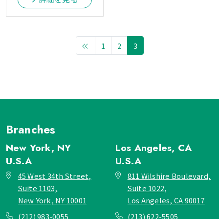
1
2
3
Branches
New York, NY
Los Angeles, CA
U.S.A
U.S.A
45 West 34th Street,
811 Wilshire Boulevard,
Suite 1103,
Suite 1022,
New York, NY 10001
Los Angeles, CA 90017
(212) 983-0055
(213) 622-5505