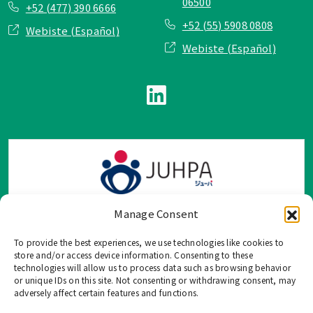
06500
+52 (477) 390 6666
+52 (55) 5908 0808
Webiste (Español)
Webiste (Español)
Manage Consent
To provide the best experiences, we use technologies like cookies to
TOP Group または TOP en Español では、公式メールアドレ
store and/or access device information. Consenting to these
ス、電話番号、ソーシャルネットワーク、フォームからのみ
technologies will allow us to process data such as browsing behavior
or unique IDs on this site. Not consenting or withdrawing consent, may
ご連絡を受け付けております。
adversely affect certain features and functions.
このウェブサイトに記載されていない不正な手段で、個人情