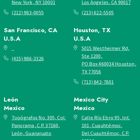
New York, NY 10001
Los Angeles, CA 90017
(212) 983-0055
(213) 622-5505
San Francisco, CA
Houston, TX
U.S.A
U.S.A
_
5015 Westheimer Rd,
Ste 1200,
(415) 986-3326
PO Box 460034 Houston,
TX 77056
(713) 842-7801
León
Mexico City
Mexico
Mexico
Topógrafos No. 305, Col.
Calle Río Ebro 95, Int.
Panorama, C.P. 37160,
101, Cuauhtémoc,
León, Guanajuato
Del.Cuauhtémoc, C.P.