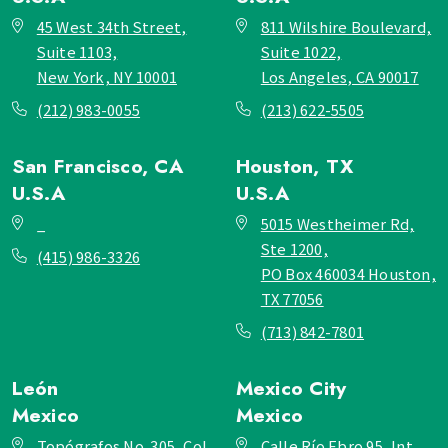
45 West 34th Street,
811 Wilshire Boulevard,
Suite 1103,
Suite 1022,
New York, NY 10001
Los Angeles, CA 90017
(212) 983-0055
(213) 622-5505
San Francisco, CA
Houston, TX
U.S.A
U.S.A
_
5015 Westheimer Rd,
Ste 1200,
(415) 986-3326
PO Box 460034 Houston,
TX 77056
(713) 842-7801
León
Mexico City
Mexico
Mexico
Topógrafos No. 305, Col.
Calle Río Ebro 95, Int.