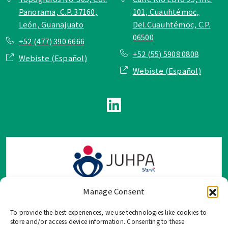
Panorama, C.P. 37160,
101, Cuauhtémoc,
León, Guanajuato
Del.Cuauhtémoc, C.P.
06500
+52 (477) 390 6666
+52 (55) 5908 0808
Webiste (Español)
Webiste (Español)
Manage Consent
To provide the best experiences, we use technologies like cookies to
TOP Group または TOP en Español では、公式メールアドレ
store and/or access device information. Consenting to these