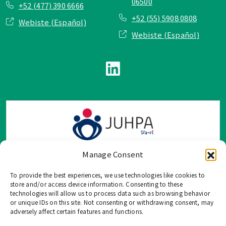
06500
+52 (477) 390 6666
+52 (55) 5908 0808
Webiste (Español)
Webiste (Español)
Manage Consent
To provide the best experiences, we use technologies like cookies to
TOP Group または TOP en Español では、公式メールアドレ
store and/or access device information. Consenting to these
ス、電話番号、ソーシャルネットワーク、フォームからのみ
technologies will allow us to process data such as browsing behavior
or unique IDs on this site. Not consenting or withdrawing consent, may
ご連絡を受け付けております。
adversely affect certain features and functions.
このウェブサイトに記載されていない不正な手段で、個人情