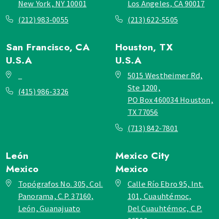
New York, NY 10001
Los Angeles, CA 90017
(212) 983-0055
(213) 622-5505
San Francisco, CA
Houston, TX
U.S.A
U.S.A
_
5015 Westheimer Rd,
Ste 1200,
(415) 986-3326
PO Box 460034 Houston,
TX 77056
(713) 842-7801
León
Mexico City
Mexico
Mexico
Topógrafos No. 305, Col.
Calle Río Ebro 95, Int.
Panorama, C.P. 37160,
101, Cuauhtémoc,
León, Guanajuato
Del.Cuauhtémoc, C.P.