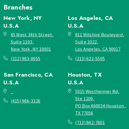
Branches
New York, NY
Los Angeles, CA
U.S.A
U.S.A
45 West 34th Street,
811 Wilshire Boulevard,
Suite 1103,
Suite 1022,
New York, NY 10001
Los Angeles, CA 90017
(212) 983-0055
(213) 622-5505
San Francisco, CA
Houston, TX
U.S.A
U.S.A
_
5015 Westheimer Rd,
Ste 1200,
(415) 986-3326
PO Box 460034 Houston,
TX 77056
(713) 842-7801