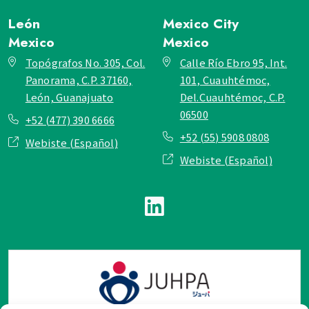
León
Mexico City
Mexico
Mexico
Topógrafos No. 305, Col.
Calle Río Ebro 95, Int.
Panorama, C.P. 37160,
101, Cuauhtémoc,
León, Guanajuato
Del.Cuauhtémoc, C.P.
06500
+52 (477) 390 6666
+52 (55) 5908 0808
Webiste (Español)
Webiste (Español)