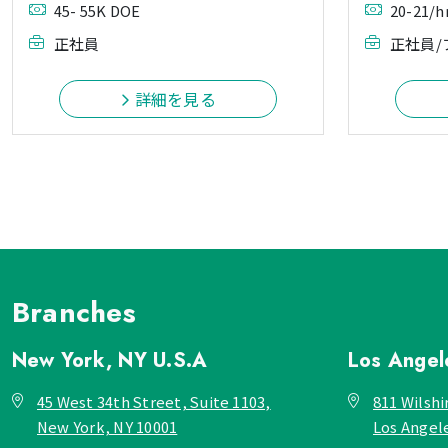
45- 55K DOE
20-21/h
正社員
正社員/
詳細を見る
Branches
New York, NY
U.S.A
Los Ange
45 West 34th Street, Suite 1103,
811 Wilshi
New York, NY 10001
Los Angel