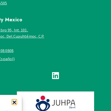
5505
ty
Mexico
bro 95, Int. 101,
c, Del.Cuauhtémoc, C.P.
908 0808
Español)