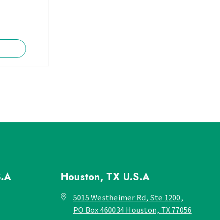
S.A
Houston, TX
U.S.A
5015 Westheimer Rd, Ste 1200,
PO Box 460034 Houston, TX 77056