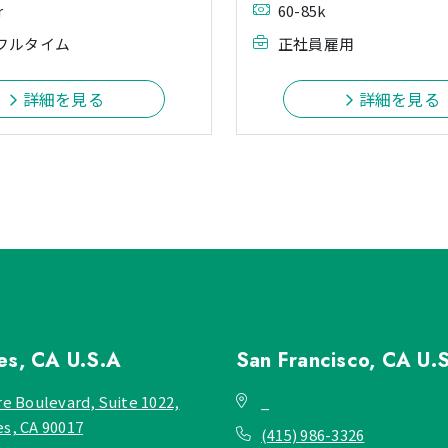
r
60-85k
フルタイム
正社員雇用
詳細を見る
詳細を見る
les, CA
U.S.A
San Francisco, CA
U.
re Boulevard, Suite 1022,
_
es, CA 90017
(415) 986-3326