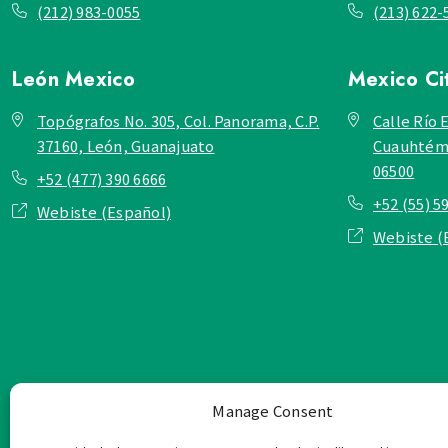
(212) 983-0055
(213) 622-
León
Mexico
Mexico Ci
Topógrafos No. 305, Col. Panorama, C.P.
Calle Río E
37160, León, Guanajuato
Cuauhtémo
06500
+52 (477) 390 6666
+52 (55) 5
Webiste (Español)
Webiste (
Manage Consent