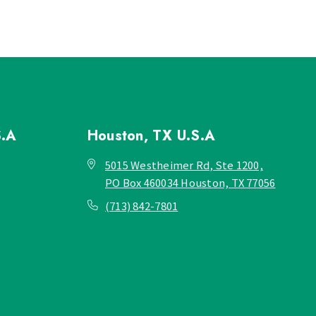
S.A
Houston, TX
U.S.A
5015 Westheimer Rd, Ste 1200,
PO Box 460034 Houston, TX 77056
(713) 842-7801