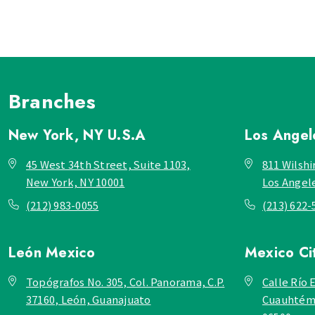
Branches
New York, NY
U.S.A
Los Ange
45 West 34th Street, Suite 1103,
811 Wilshi
New York, NY 10001
Los Angel
(212) 983-0055
(213) 622-
León
Mexico
Mexico Ci
Topógrafos No. 305, Col. Panorama, C.P.
Calle Río E
37160, León, Guanajuato
Cuauhtémo