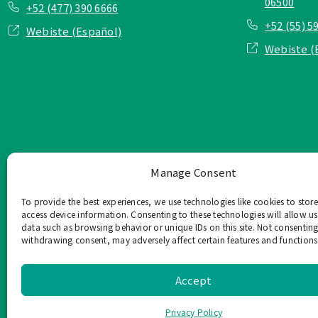
06500
+52 (477) 390 6666
+52 (55) 5
Webiste (Español)
Webiste (
Manage Consent
To provide the best experiences, we use technologies like cookies to stor
access device information. Consenting to these technologies will allow us
data such as browsing behavior or unique IDs on this site. Not consenting
withdrawing consent, may adversely affect certain features and functions
TOP Group または TOP en Es
このウェブサイ
Accept
Privacy Policy