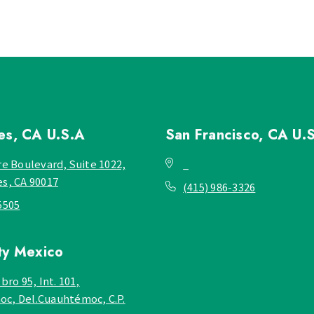
les, CA
U.S.A
San Francisco, CA
U.
re Boulevard, Suite 1022,
_
es, CA 90017
(415) 986-3326
5505
ty
Mexico
bro 95, Int. 101,
c, Del.Cuauhtémoc, C.P.