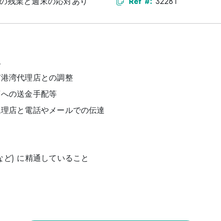
+ 多少の残業と週末の応対あり
Ref #:
32281
認
び港湾代理店との調整
店への送金手配等
代理店と電話やメールでの伝達
、Excelなど) に精通していること