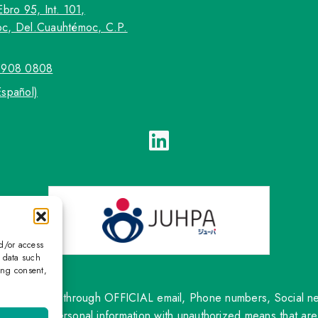
Ebro 95, Int. 101,
c, Del.Cuauhtémoc, C.P.
5908 0808
Español)
nd/or access
s data such
ing consent,
ntact only through OFFICIAL email, Phone numbers, Social netw
om sharing personal information with unauthorized means that are