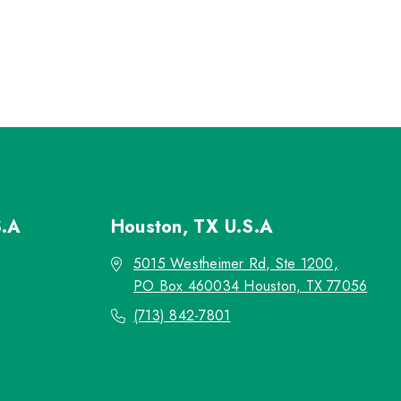
S.A
Houston, TX
U.S.A
5015 Westheimer Rd, Ste 1200,
PO Box 460034 Houston, TX 77056
(713) 842-7801