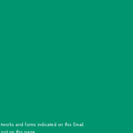
orks and forms indicated on this Email.
 not on this page.