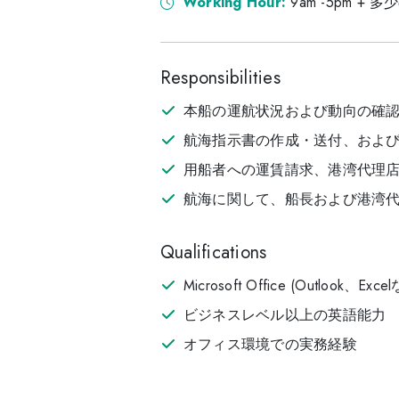
Working Hour:
9am -5pm 
Responsibilities
本船の運航状況および動向の確
航海指示書の作成・送付、およ
用船者への運賃請求、港湾代理
航海に関して、船長および港湾
Qualifications
Microsoft Office (Outlook
ビジネスレベル以上の英語能力
オフィス環境での実務経験