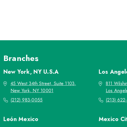
Branches
New York, NY
U.S.A
Los Ange
45 West 34th Street, Suite 1103,
811 Wilshi
New York, NY 10001
Los Angel
(212) 983-0055
(213) 622
León
Mexico
Mexico Ci