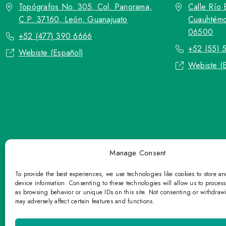
Topógrafos No. 305, Col. Panorama,
Calle Río 
C.P. 37160, León, Guanajuato
Cuauhtémo
06500
+52 (477) 390 6666
+52 (55) 
Webiste (Español)
Webiste (
Manage Consent
To provide the best experiences, we use technologies like cookies to store a
device information. Consenting to these technologies will allow us to proces
as browsing behavior or unique IDs on this site. Not consenting or withdraw
may adversely affect certain features and functions.
TOP Group or TOP en Español accepts co
Please refrain fr