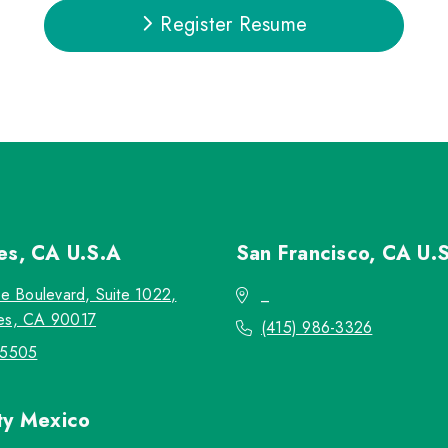
Register Resume
les, CA
U.S.A
San Francisco, CA
U.
re Boulevard, Suite 1022,
_
es, CA 90017
(415) 986-3326
-5505
ty
Mexico