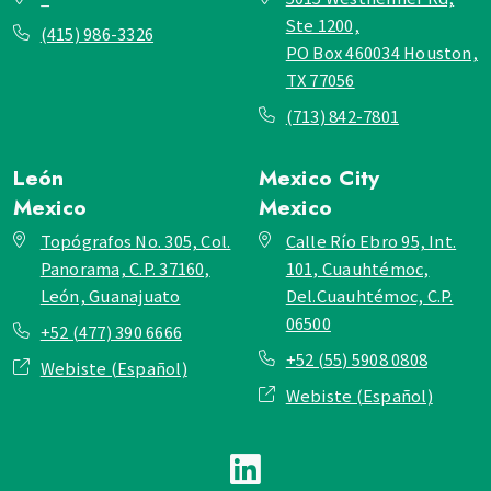
Ste 1200,
(415) 986-3326
PO Box 460034 Houston,
TX 77056
(713) 842-7801
León
Mexico City
Mexico
Mexico
Topógrafos No. 305, Col.
Calle Río Ebro 95, Int.
Panorama, C.P. 37160,
101, Cuauhtémoc,
León, Guanajuato
Del.Cuauhtémoc, C.P.
06500
+52 (477) 390 6666
+52 (55) 5908 0808
Webiste (Español)
Webiste (Español)