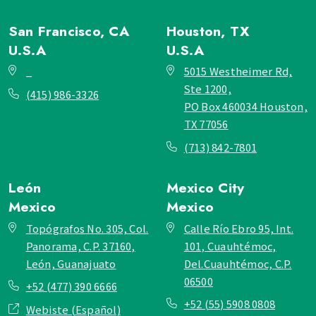
San Francisco, CA
Houston, TX
U.S.A
U.S.A
_
5015 Westheimer Rd,
Ste 1200,
(415) 986-3326
PO Box 460034 Houston,
TX 77056
(713) 842-7801
León
Mexico City
Mexico
Mexico
Topógrafos No. 305, Col.
Calle Río Ebro 95, Int.
Panorama, C.P. 37160,
101, Cuauhtémoc,
León, Guanajuato
Del.Cuauhtémoc, C.P.
06500
+52 (477) 390 6666
+52 (55) 5908 0808
Webiste (Español)