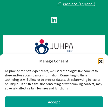
Webiste (Español)
Manage Consent
To provide the best experiences, we use technologies like cookies to
TOP Group または TOP en Español では、公式メールアドレ
store and/or access device information. Consenting to these
ス、電話番号、ソーシャルネットワーク、フォームからのみ
technologies will allow us to process data such as browsing behavior
or unique IDs on this site. Not consenting or withdrawing consent, may
ご連絡を受け付けております。
adversely affect certain features and functions.
このウェブサイトに記載されていない不正な手段で、個人情
報を共有することはご遠慮ください。
Accept
©
2026 TOP US, All Rights Reserved. |
Privacy Policy