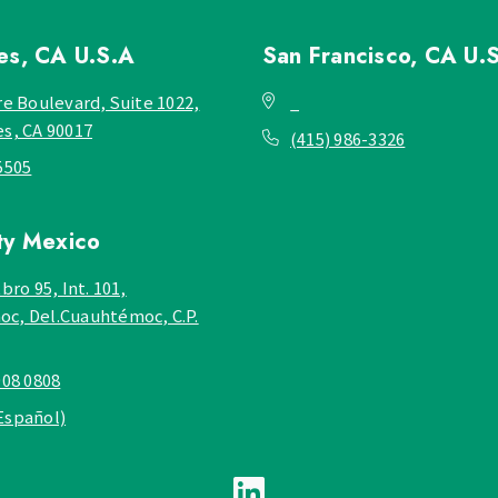
les, CA
U.S.A
San Francisco, CA
U.
re Boulevard, Suite 1022,
_
es, CA 90017
(415) 986-3326
5505
ty
Mexico
bro 95, Int. 101,
c, Del.Cuauhtémoc, C.P.
908 0808
Español)