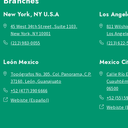
Branches
New York, NY
U.S.A
Los Ange
45 West 34th Street, Suite 1103,
811 Wilshi
New York, NY 10001
Los Angel
(212) 983-0055
(213) 622-
León
Mexico
Mexico Ci
Topógrafos No. 305, Col. Panorama, C.P.
Calle Río E
37160, León, Guanajuato
Cuauhtémo
06500
+52 (477) 390 6666
+52 (55) 5
Webiste (Español)
Webiste (