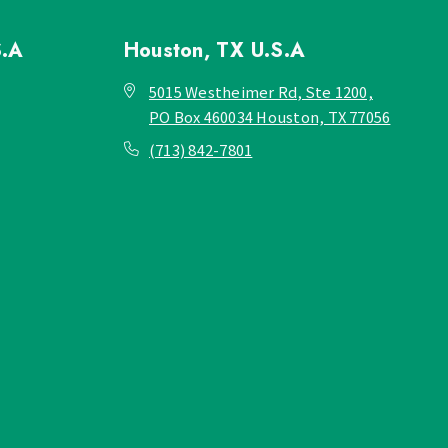
S.A
Houston, TX
U.S.A
5015 Westheimer Rd, Ste 1200,
PO Box 460034 Houston, TX 77056
(713) 842-7801