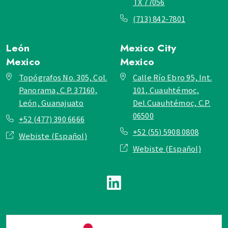
TX 77056
(713) 842-7801
León
Mexico City
Mexico
Mexico
Topógrafos No. 305, Col.
Calle Río Ebro 95, Int.
Panorama, C.P. 37160,
101, Cuauhtémoc,
León, Guanajuato
Del.Cuauhtémoc, C.P.
06500
+52 (477) 390 6666
+52 (55) 5908 0808
Webiste (Español)
Webiste (Español)