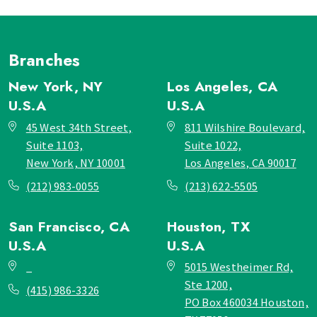
Branches
New York, NY
Los Angeles, CA
U.S.A
U.S.A
45 West 34th Street,
811 Wilshire Boulevard,
Suite 1103,
Suite 1022,
New York, NY 10001
Los Angeles, CA 90017
(212) 983-0055
(213) 622-5505
San Francisco, CA
Houston, TX
U.S.A
U.S.A
_
5015 Westheimer Rd,
Ste 1200,
(415) 986-3326
PO Box 460034 Houston,