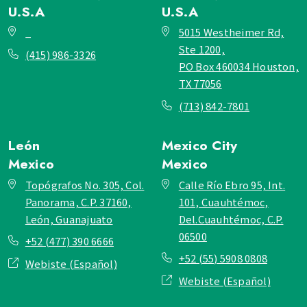
U.S.A
U.S.A
_
5015 Westheimer Rd,
Ste 1200,
(415) 986-3326
PO Box 460034 Houston,
TX 77056
(713) 842-7801
León
Mexico City
Mexico
Mexico
Topógrafos No. 305, Col.
Calle Río Ebro 95, Int.
Panorama, C.P. 37160,
101, Cuauhtémoc,
León, Guanajuato
Del.Cuauhtémoc, C.P.
06500
+52 (477) 390 6666
+52 (55) 5908 0808
Webiste (Español)
Webiste (Español)