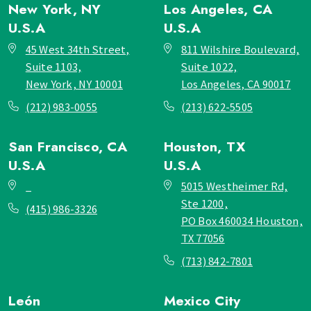
New York, NY
Los Angeles, CA
U.S.A
U.S.A
45 West 34th Street,
811 Wilshire Boulevard,
Suite 1103,
Suite 1022,
New York, NY 10001
Los Angeles, CA 90017
(212) 983-0055
(213) 622-5505
San Francisco, CA
Houston, TX
U.S.A
U.S.A
_
5015 Westheimer Rd,
Ste 1200,
(415) 986-3326
PO Box 460034 Houston,
TX 77056
(713) 842-7801
León
Mexico City