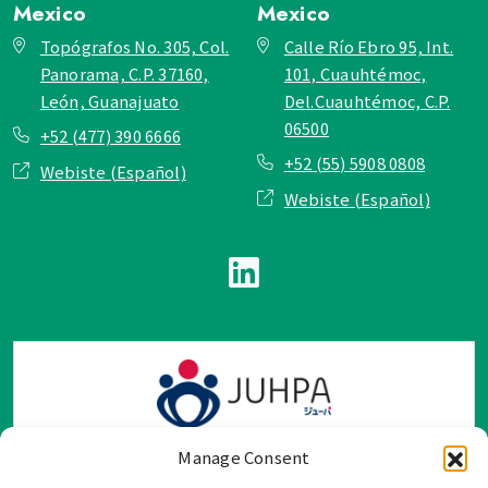
Mexico
Mexico
Topógrafos No. 305, Col.
Calle Río Ebro 95, Int.
Panorama, C.P. 37160,
101, Cuauhtémoc,
León, Guanajuato
Del.Cuauhtémoc, C.P.
06500
+52 (477) 390 6666
+52 (55) 5908 0808
Webiste (Español)
Webiste (Español)
Manage Consent