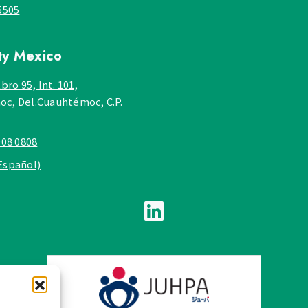
5505
ty
Mexico
bro 95, Int. 101,
c, Del.Cuauhtémoc, C.P.
908 0808
Español)