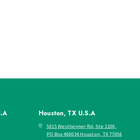
S.A
Houston, TX
U.S.A
5015 Westheimer Rd, Ste 1200,
PO Box 460034 Houston, TX 77056