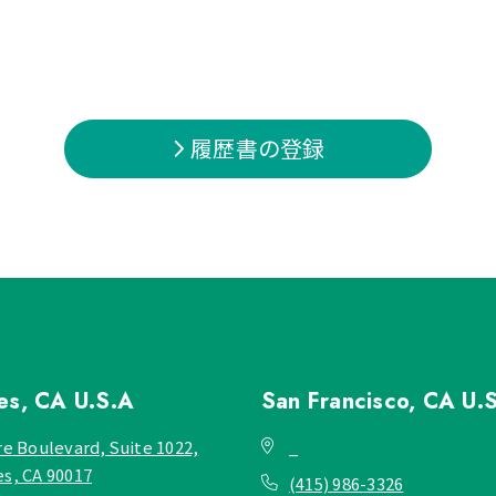
履歴書の登録
les, CA
U.S.A
San Francisco, CA
U.
re Boulevard, Suite 1022,
_
es, CA 90017
(415) 986-3326