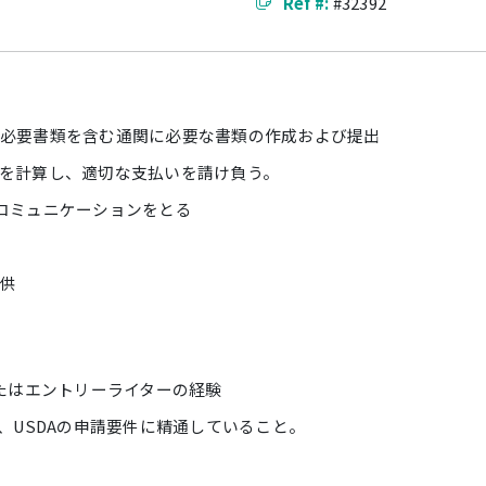
Ref #:
#32392
必要書類を含む通関に必要な書類の作成および提出
を計算し、適切な支払いを請け負う。
コミュニケーションをとる
供
またはエントリーライターの経験
、USDAの申請要件に精通していること。