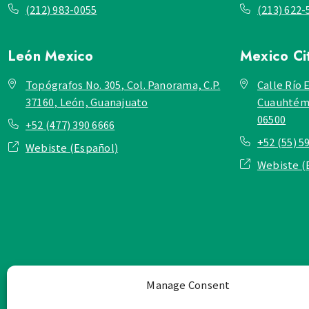
(212) 983-0055
(213) 622-
León
Mexico
Mexico Ci
Topógrafos No. 305, Col. Panorama, C.P.
Calle Río E
37160, León, Guanajuato
Cuauhtémo
06500
+52 (477) 390 6666
+52 (55) 5
Webiste (Español)
Webiste (
Manage Consent