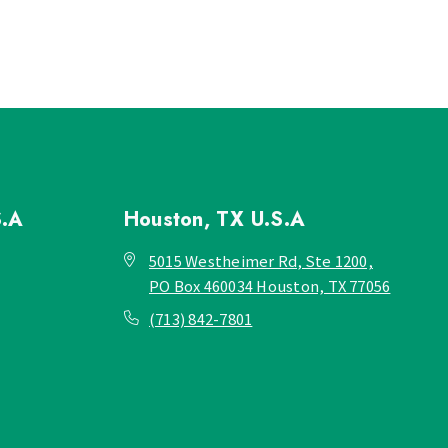
S.A
Houston, TX
U.S.A
5015 Westheimer Rd, Ste 1200,
PO Box 460034 Houston, TX 77056
(713) 842-7801