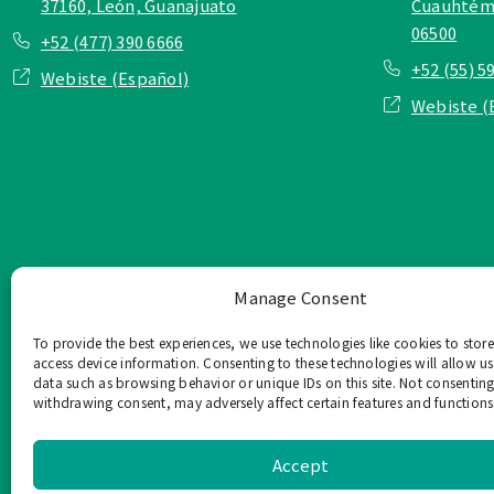
37160, León, Guanajuato
Cuauhtémo
06500
+52 (477) 390 6666
+52 (55) 5
Webiste (Español)
Webiste (
Manage Consent
To provide the best experiences, we use technologies like cookies to stor
access device information. Consenting to these technologies will allow us
data such as browsing behavior or unique IDs on this site. Not consenting
withdrawing consent, may adversely affect certain features and functions
TOP Group または TOP en Es
このウェブサイ
Accept