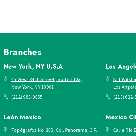
Branches
New York, NY
U.S.A
Los Ange
45 West 34th Street, Suite 1103,
811 Wilshi
New York, NY 10001
Los Angel
(212) 983-0055
(213) 622-
León
Mexico
Mexico Ci
Topógrafos No. 305, Col. Panorama, C.P.
Calle Río E