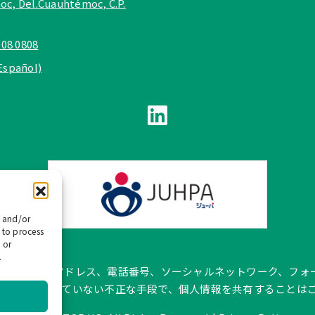
c, Del.Cuauhtémoc, C.P.
908 0808
Español)
e and/or
 to process
 or
.
pañol では、公式メールアドレス、電話番号、ソーシャルネットワー
トに記載されていない不正な手段で、個人情報を共有することは