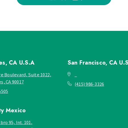
les, CA
U.S.A
San Francisco, CA
U.
re Boulevard, Suite 1022,
_
es, CA 90017
(415) 986-3326
5505
ty
Mexico
bro 95, Int. 101,