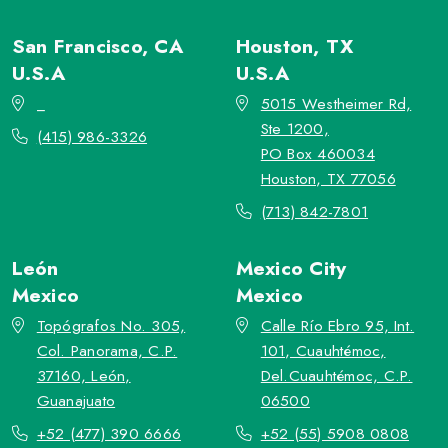
San Francisco, CA
Houston, TX
U.S.A
U.S.A
_
5015 Westheimer Rd,
Ste 1200,
(415) 986-3326
PO Box 460034
Houston, TX 77056
(713) 842-7801
León
Mexico City
Mexico
Mexico
Topógrafos No. 305,
Calle Río Ebro 95, Int.
Col. Panorama, C.P.
101, Cuauhtémoc,
37160, León,
Del.Cuauhtémoc, C.P.
Guanajuato
06500
+52 (477) 390 6666
+52 (55) 5908 0808