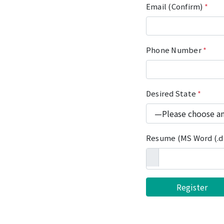
Email (Confirm)
*
Phone Number
*
Desired State
*
Resume (MS Word (.do