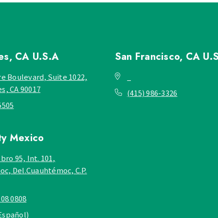
les, CA
U.S.A
San Francisco, CA
U.
re Boulevard, Suite 1022,
_
es, CA 90017
(415) 986-3326
5505
ty
Mexico
bro 95, Int. 101,
c, Del.Cuauhtémoc, C.P.
908 0808
Español)