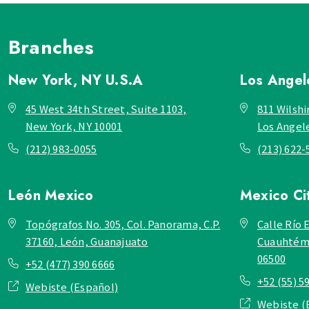
Branches
New York, NY
U.S.A
Los Ange
45 West 34th Street, Suite 1103,
811 Wilshi
New York, NY 10001
Los Angel
(212) 983-0055
(213) 622-
León
Mexico
Mexico Ci
Topógrafos No. 305, Col. Panorama, C.P.
Calle Río E
37160, León, Guanajuato
Cuauhtémo
06500
+52 (477) 390 6666
+52 (55) 5
Webiste (Español)
Webiste (