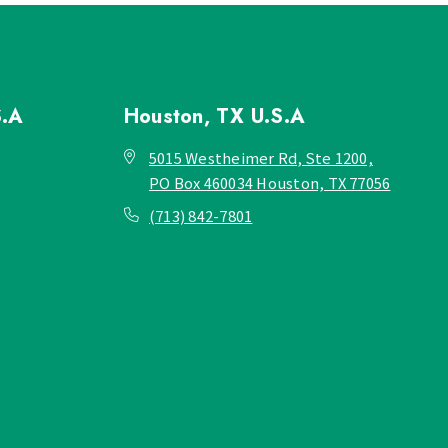
S.A
Houston, TX
U.S.A
5015 Westheimer Rd, Ste 1200,
PO Box 460034 Houston, TX 77056
(713) 842-7801