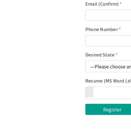
Email (Confirm)
*
Phone Number
*
Desired State
*
Resume (MS Word (.do