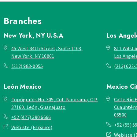
Branches
New York, NY
U.S.A
Los Ange
45 West 34th Street, Suite 1103,
811 Wilshi
New York, NY 10001
Los Angel
(212) 983-0055
(213) 622-
León
Mexico
Mexico Ci
Topógrafos No. 305, Col. Panorama, C.P.
Calle Río E
37160, León, Guanajuato
Cuauhtémo
06500
+52 (477) 390 6666
+52 (55) 5
Webiste (Español)
Webiste (