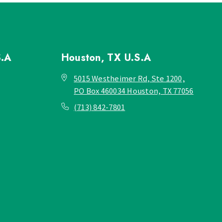
S.A
Houston, TX
U.S.A
5015 Westheimer Rd, Ste 1200,
PO Box 460034 Houston, TX 77056
(713) 842-7801