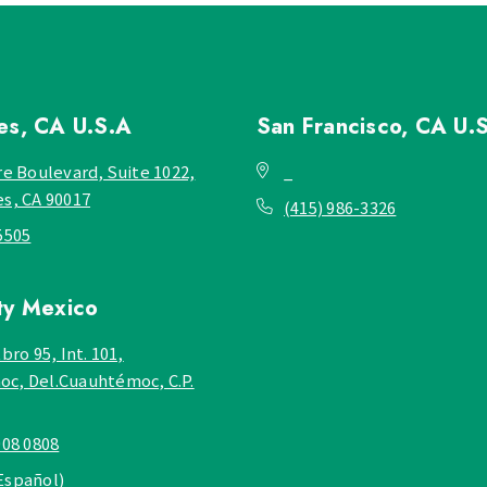
les, CA
U.S.A
San Francisco, CA
U.
re Boulevard, Suite 1022,
_
es, CA 90017
(415) 986-3326
5505
ty
Mexico
bro 95, Int. 101,
c, Del.Cuauhtémoc, C.P.
908 0808
Español)