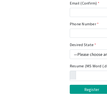
Email (Confirm)
*
Phone Number
*
Desired State
*
Resume (MS Word (.do