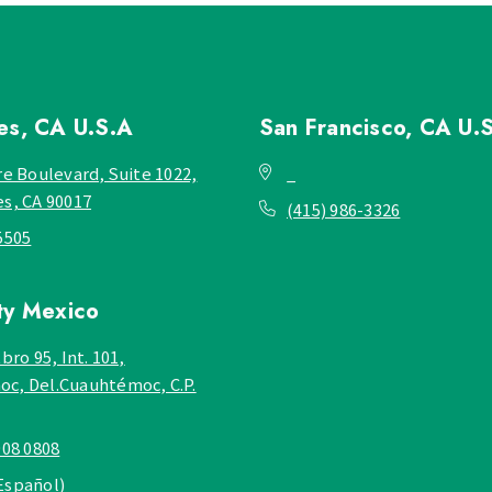
les, CA
U.S.A
San Francisco, CA
U.
re Boulevard, Suite 1022,
_
es, CA 90017
(415) 986-3326
5505
ty
Mexico
bro 95, Int. 101,
c, Del.Cuauhtémoc, C.P.
908 0808
Español)