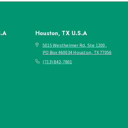
S.A
Houston, TX
U.S.A
5015 Westheimer Rd, Ste 1200,
PO Box 460034 Houston, TX 77056
(713) 842-7801