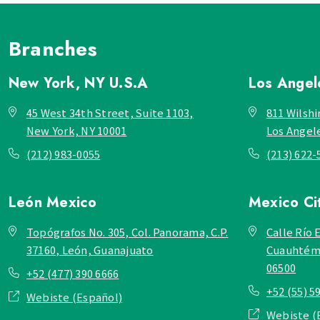
Branches
New York, NY
U.S.A
Los Ange
45 West 34th Street, Suite 1103,
811 Wilshi
New York, NY 10001
Los Angel
(212) 983-0055
(213) 622-
León
Mexico
Mexico Ci
Topógrafos No. 305, Col. Panorama, C.P.
Calle Río E
37160, León, Guanajuato
Cuauhtémo
06500
+52 (477) 390 6666
+52 (55) 5
Webiste (Español)
Webiste (