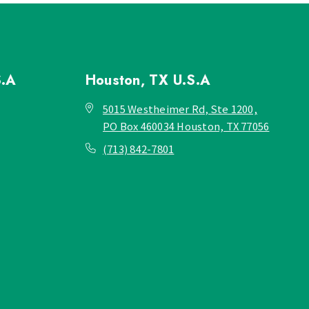
S.A
Houston, TX
U.S.A
5015 Westheimer Rd, Ste 1200,
PO Box 460034 Houston, TX 77056
(713) 842-7801