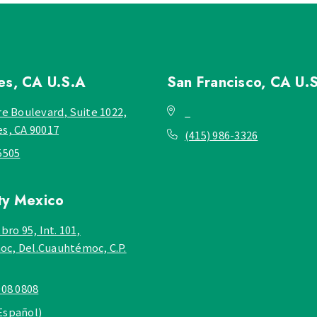
les, CA
U.S.A
San Francisco, CA
U.
re Boulevard, Suite 1022,
_
es, CA 90017
(415) 986-3326
5505
ty
Mexico
bro 95, Int. 101,
c, Del.Cuauhtémoc, C.P.
908 0808
Español)