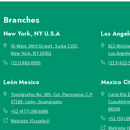
Branches
New York, NY
U.S.A
Los Ange
45 West 34th Street, Suite 1103,
811 Wilshi
New York, NY 10001
Los Angel
(212) 983-0055
(213) 622-
León
Mexico
Mexico Ci
Topógrafos No. 305, Col. Panorama, C.P.
Calle Río E
37160, León, Guanajuato
Cuauhtémo
06500
+52 (477) 390 6666
+52 (55) 5
Webiste (Español)
Webiste (