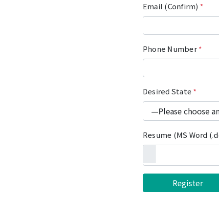
Email (Confirm)
*
Phone Number
*
Desired State
*
Resume (MS Word (.do