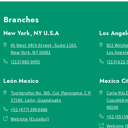
Branches
New York, NY
U.S.A
Los Ange
45 West 34th Street, Suite 1103,
811 Wilshi
New York, NY 10001
Los Angel
(212) 983-0055
(213) 622-
León
Mexico
Mexico Ci
Topógrafos No. 305, Col. Panorama, C.P.
Calle Río E
37160, León, Guanajuato
Cuauhtémo
06500
+52 (477) 390 6666
+52 (55) 5
Webiste (Español)
Webiste (