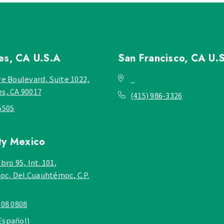
les, CA
U.S.A
San Francisco, CA
U.
re Boulevard, Suite 1022,
_
es, CA 90017
(415) 986-3326
5505
ty
Mexico
bro 95, Int. 101,
c, Del.Cuauhtémoc, C.P.
908 0808
Español)