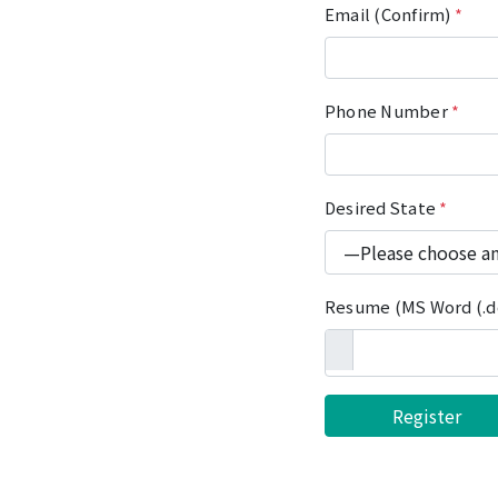
Email (Confirm)
*
Phone Number
*
Desired State
*
Resume (MS Word (.do