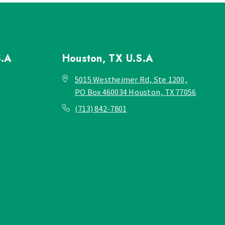
S.A
Houston, TX
U.S.A
5015 Westheimer Rd, Ste 1200,
PO Box 460034 Houston, TX 77056
(713) 842-7801