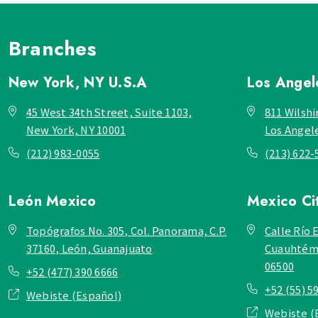
Branches
New York, NY
U.S.A
Los Ange
45 West 34th Street, Suite 1103,
811 Wilshi
New York, NY 10001
Los Angel
(212) 983-0055
(213) 622-
León
Mexico
Mexico Ci
Topógrafos No. 305, Col. Panorama, C.P.
Calle Río E
37160, León, Guanajuato
Cuauhtémo
06500
+52 (477) 390 6666
+52 (55) 5
Webiste (Español)
Webiste (