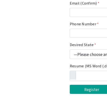
Email (Confirm)
*
Phone Number
*
Desired State
*
Resume (MS Word (.do