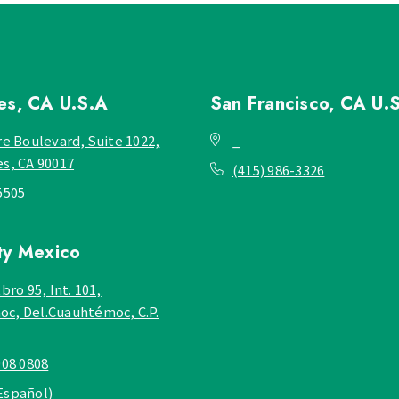
les, CA
U.S.A
San Francisco, CA
U.
re Boulevard, Suite 1022,
_
es, CA 90017
(415) 986-3326
5505
ty
Mexico
bro 95, Int. 101,
c, Del.Cuauhtémoc, C.P.
908 0808
Español)