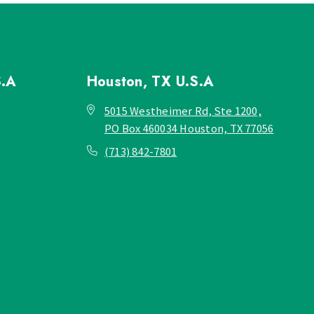
S.A
Houston, TX
U.S.A
5015 Westheimer Rd, Ste 1200,
PO Box 460034 Houston, TX 77056
(713) 842-7801