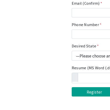
Email (Confirm)
*
Phone Number
*
Desired State
*
Resume (MS Word (.do