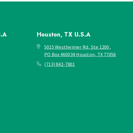
S.A
Houston, TX
U.S.A
5015 Westheimer Rd, Ste 1200,
PO Box 460034 Houston, TX 77056
(713) 842-7801