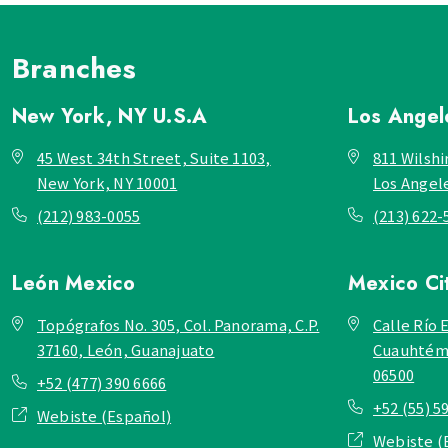
Branches
New York, NY
U.S.A
Los Ange
45 West 34th Street, Suite 1103,
811 Wilshi
New York, NY 10001
Los Angel
(212) 983-0055
(213) 622-
León
Mexico
Mexico Ci
Topógrafos No. 305, Col. Panorama, C.P.
Calle Río E
37160, León, Guanajuato
Cuauhtémo
06500
+52 (477) 390 6666
+52 (55) 5
Webiste (Español)
Webiste (