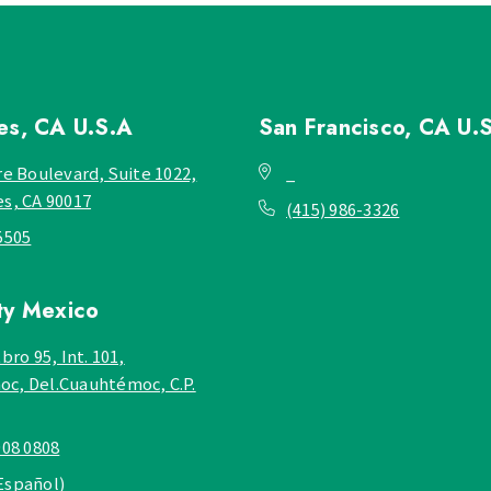
les, CA
U.S.A
San Francisco, CA
U.
re Boulevard, Suite 1022,
_
es, CA 90017
(415) 986-3326
5505
ty
Mexico
bro 95, Int. 101,
c, Del.Cuauhtémoc, C.P.
908 0808
Español)