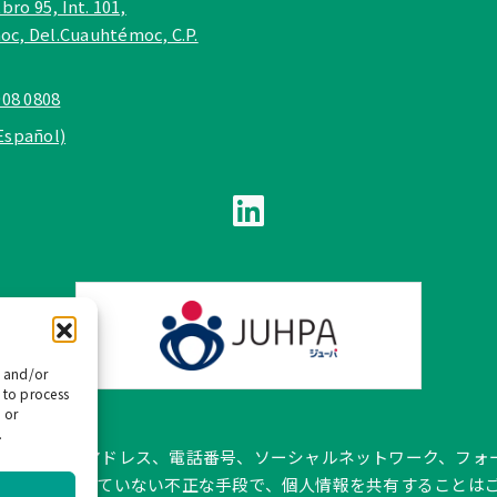
bro 95, Int. 101,
c, Del.Cuauhtémoc, C.P.
908 0808
Español)
e and/or
 to process
 or
.
pañol では、公式メールアドレス、電話番号、ソーシャルネットワー
トに記載されていない不正な手段で、個人情報を共有することは