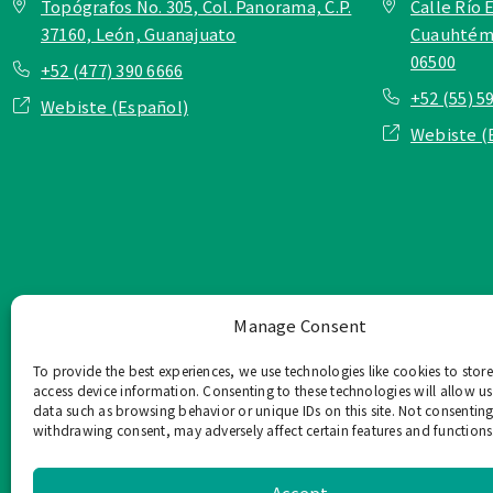
Topógrafos No. 305, Col. Panorama, C.P.
Calle Río E
37160, León, Guanajuato
Cuauhtémo
06500
+52 (477) 390 6666
+52 (55) 5
Webiste (Español)
Webiste (
Manage Consent
To provide the best experiences, we use technologies like cookies to stor
access device information. Consenting to these technologies will allow us
data such as browsing behavior or unique IDs on this site. Not consenting
withdrawing consent, may adversely affect certain features and functions
TOP Group または TOP en Es
このウェブサイ
Accept