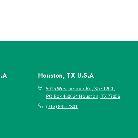
S.A
Houston, TX
U.S.A
5015 Westheimer Rd, Ste 1200,
PO Box 460034 Houston, TX 77056
(713) 842-7801