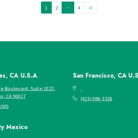
1
2
…
4
les, CA
U.S.A
San Francisco, CA
U.
re Boulevard, Suite 1022,
_
es, CA 90017
(415) 986-3326
5505
ty
Mexico