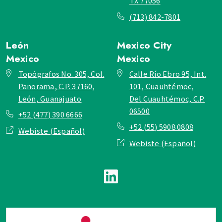
TX 77056
(713) 842-7801
León
Mexico City
Mexico
Mexico
Topógrafos No. 305, Col.
Calle Río Ebro 95, Int.
Panorama, C.P. 37160,
101, Cuauhtémoc,
León, Guanajuato
Del.Cuauhtémoc, C.P.
06500
+52 (477) 390 6666
+52 (55) 5908 0808
Webiste (Español)
Webiste (Español)