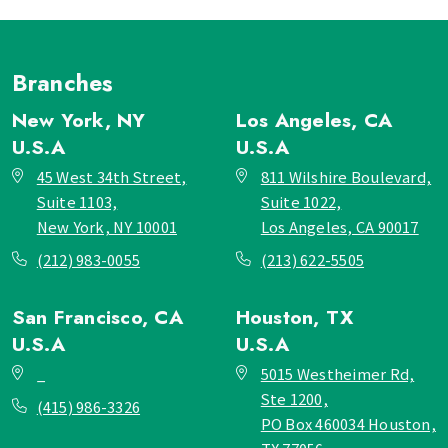
Branches
New York, NY
Los Angeles, CA
U.S.A
U.S.A
45 West 34th Street,
811 Wilshire Boulevard,
Suite 1103,
Suite 1022,
New York, NY 10001
Los Angeles, CA 90017
(212) 983-0055
(213) 622-5505
San Francisco, CA
Houston, TX
U.S.A
U.S.A
_
5015 Westheimer Rd,
Ste 1200,
(415) 986-3326
PO Box 460034 Houston,