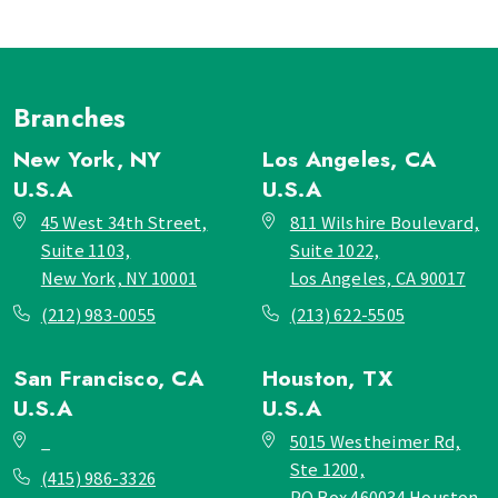
Branches
New York, NY
Los Angeles, CA
U.S.A
U.S.A
45 West 34th Street,
811 Wilshire Boulevard,
Suite 1103,
Suite 1022,
New York, NY 10001
Los Angeles, CA 90017
(212) 983-0055
(213) 622-5505
San Francisco, CA
Houston, TX
U.S.A
U.S.A
_
5015 Westheimer Rd,
Ste 1200,
(415) 986-3326
PO Box 460034 Houston,