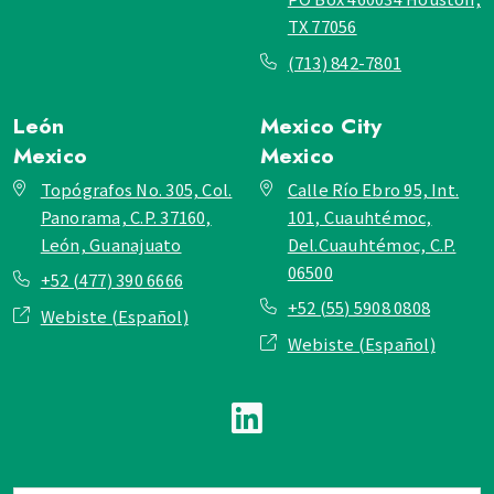
TX 77056
(713) 842-7801
León
Mexico City
Mexico
Mexico
Topógrafos No. 305, Col.
Calle Río Ebro 95, Int.
Panorama, C.P. 37160,
101, Cuauhtémoc,
León, Guanajuato
Del.Cuauhtémoc, C.P.
06500
+52 (477) 390 6666
+52 (55) 5908 0808
Webiste (Español)
Webiste (Español)