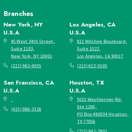
Branches
New York, NY
Los Angeles, CA
U.S.A
U.S.A
45 West 34th Street,
811 Wilshire Boulevard,
Suite 1103,
Suite 1022,
New York, NY 10001
Los Angeles, CA 90017
(212) 983-0055
(213) 622-5505
San Francisco, CA
Houston, TX
U.S.A
U.S.A
_
5015 Westheimer Rd,
Ste 1200,
(415) 986-3326
PO Box 460034 Houston,
TX 77056
(713) 842-7801