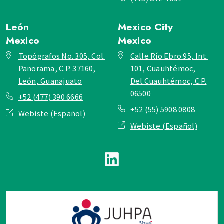
León
Mexico City
Mexico
Mexico
Topógrafos No. 305, Col.
Calle Río Ebro 95, Int.
Panorama, C.P. 37160,
101, Cuauhtémoc,
León, Guanajuato
Del.Cuauhtémoc, C.P.
06500
+52 (477) 390 6666
+52 (55) 5908 0808
Webiste (Español)
Webiste (Español)